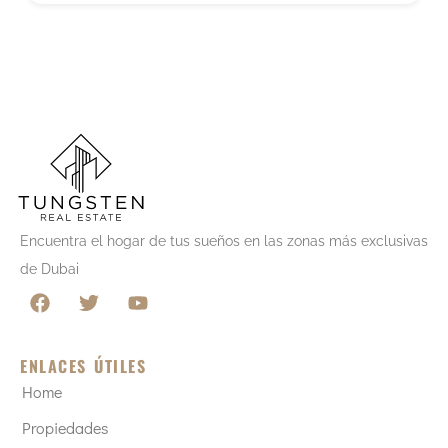
m
i
r
a
t
e
s
+
9
Encuentra el hogar de tus sueños en las zonas más exclusivas
7
de Dubai
1
ENLACES ÚTILES
Home
Propiedades